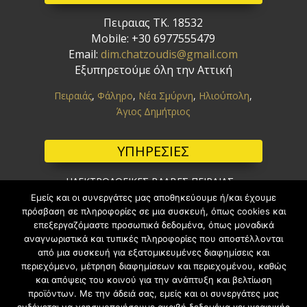
Πειραιας ΤΚ. 18532
Mobile: +30 6977555479
Email:
dim.chatzoudis@gmail.com
Εξυπηρετούμε
όλη την Αττική
Πειραιάς
,
Φάληρο
,
Νέα Σμύρνη
,
Ηλιούπολη
,
Άγιος Δημήτριος
ΥΠΗΡΕΣΙΕΣ
ΗΛΕΚΤΡΟΛΟΓΙΚΕΣ ΒΛΑΒΕΣ ΠΕΙΡΑΙΑΣ
ΕΠΑΓΓΕΛΜΑΤΙΚΕΣ ΕΓΚΑΤΑΣΤΑΣΕΙΣ ΠΕΙΡΑΙΑΣ
Εμείς και οι συνεργάτες μας αποθηκεύουμε ή/και έχουμε
πρόσβαση σε πληροφορίες σε μια συσκευή, όπως cookies και
ΟΙΚΙΑΚΕΣ ΕΓΚΑΤΑΣΤΑΣΕΙΣ ΠΕΙΡΑΙΑΣ
επεξεργαζόμαστε προσωπικά δεδομένα, όπως μοναδικά
ΑΝΤΙΚΑΤΑΣΤΑΣΗ ΤΟΥ ΡΕΛΕ ΑΣΦΑΛΕΙΑΣ ΠΕΙΡΑΙΑΣ
αναγνωριστικά και τυπικές πληροφορίες που αποστέλλονται
ΔΟΜΗΜΕΝΗ ΚΑΛΩΔΙΑΣΗ ΠΕΙΡΑΙΑΣ
από μια συσκευή για εξατομικευμένες διαφημίσεις και
Το κανάλι μας στο youtube
περιεχόμενο, μέτρηση διαφημίσεων και περιεχομένου, καθώς
και απόψεις του κοινού για την ανάπτυξη και βελτίωση
προϊόντων. Με την άδειά σας, εμείς και οι συνεργάτες μας
ΥΠΗΡΕΣΙΕΣ