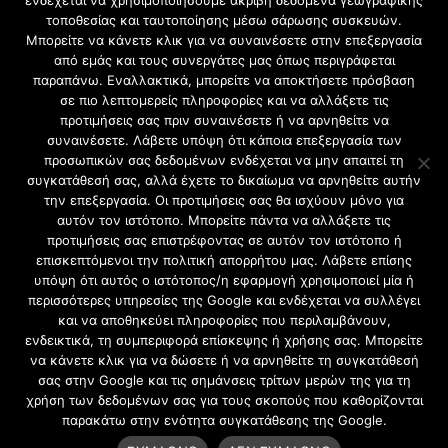
ενδέχεται να χρησιμοποιήσουμε ακριβή δεδομένα γεωγραφικής
τοποθεσίας και ταυτοποίησης μέσω σάρωσης συσκευών.
ΦΩΤΙΣΜΟΣ ΚΑΙ ΜΕΛΕΤΕΣ ΦΩΤΙΣΜΟΥ ΠΕΙΡΑΙΑΣ
Μπορείτε να κάνετε κλικ για να συναινέσετε στην επεξεργασία
ΕΛΕΓΧΟΣ ΔΙΑΡΡΟΗΣ ΡΕΥΜΑΤΟΣ ΠΕΙΡΑΙΑΣ
από εμάς και τους συνεργάτες μας όπως περιγράφεται
ΑΝΤΙΚΑΤΑΣΤΑΣΗ ΗΛΕΚΤΡΟΛΟΓΙΚΟΥ ΠΙΝΑΚΑ
παραπάνω. Εναλλακτικά, μπορείτε να αποκτήσετε πρόσβαση
σε πιο λεπτομερείς πληροφορίες και να αλλάξετε τις
ΠΕΙΡΑΙΑΣ
προτιμήσεις σας πριν συναινέσετε ή να αρνηθείτε να
Ηλεκτρολογικές εργασίες στην Αττική
συναινέσετε. Λάβετε υπόψη ότι κάποια επεξεργασία των
προσωπικών σας δεδομένων ενδέχεται να μην απαιτεί τη
συγκατάθεσή σας, αλλά έχετε το δικαίωμα να αρνηθείτε αυτήν
την επεξεργασία. Οι προτιμήσεις σας θα ισχύουν μόνο για
αυτόν τον ιστότοπο. Μπορείτε πάντα να αλλάξετε τις
προτιμήσεις σας επιστρέφοντας σε αυτόν τον ιστότοπο ή
επισκεπτόμενοι την πολιτική απορρήτου μας. Λάβετε επίσης
υπόψη ότι αυτός ο ιστότοπος/η εφαρμογή χρησιμοποιεί μία ή
περισσότερες υπηρεσίες της Google και ενδέχεται να συλλέγει
και να αποθηκεύει πληροφορίες που περιλαμβάνουν,
ενδεικτικά, τη συμπεριφορά επίσκεψης ή χρήσης σας. Μπορείτε
να κάνετε κλικ για να δώσετε ή να αρνηθείτε τη συγκατάθεσή
σας στην Google και τις σημάνσεις τρίτων μερών της για τη
χρήση των δεδομένων σας για τους σκοπούς που καθορίζονται
Copyright ©2026. ilektrologos-peiraias.gr
παρακάτω στην ενότητα συγκατάθεσης της Google.
All rights reserved.