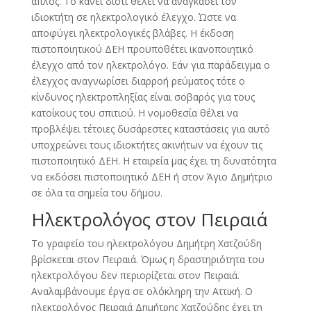
απλός. Το κάνει διότι θέλει να αναγκάσει τον
ιδιοκτήτη σε ηλεκτρολογικό έλεγχο. Ώστε να
αποφύγει ηλεκτρολογικές βλάβες. Η έκδοση
πιστοποιητικού ΔΕΗ προϋποθέτει ικανοποιητικό
έλεγχο από τον ηλεκτρολόγο. Εάν για παράδειγμα ο
έλεγχος αναγνωρίσει διαρροή ρεύματος τότε ο
κίνδυνος ηλεκτροπληξίας είναι σοβαρός για τους
κατοίκους του σπιτιού. Η νομοθεσία θέλει να
προβλέψει τέτοιες δυσάρεστες καταστάσεις για αυτό
υποχρεώνει τους ιδιοκτήτες ακινήτων να έχουν τις
πιστοποιητικό ΔΕΗ. Η εταιρεία μας έχει τη δυνατότητα
να εκδόσει πιστοποιητικό ΔΕΗ ή στον Άγιο Δημήτριο
σε όλα τα σημεία του δήμου.
Ηλεκτρολόγος στον Πειραιά
Το γραφείο του ηλεκτρολόγου Δημήτρη Χατζούδη
βρίσκεται στον Πειραιά. Όμως η δραστηριότητα του
ηλεκτρολόγου δεν περιορίζεται στον Πειραιά.
Αναλαμβάνουμε έργα σε ολόκληρη την Αττική. Ο
ηλεκτρολόγος Πειραιά Δημήτρης Χατζούδης έχει τη