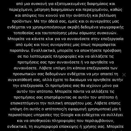
από μια συσκευή για εξατομικευμένες διαφημίσεις και
ΟΙΚΙΑΚΕΣ ΕΓΚΑΤΑΣΤΑΣΕΙΣ ΠΕΙΡΑΙΑΣ
περιεχόμενο, μέτρηση διαφημίσεων και περιεχομένου, καθώς
ΑΝΤΙΚΑΤΑΣΤΑΣΗ ΤΟΥ ΡΕΛΕ ΑΣΦΑΛΕΙΑΣ ΠΕΙΡΑΙΑΣ
και απόψεις του κοινού για την ανάπτυξη και βελτίωση
ΔΟΜΗΜΕΝΗ ΚΑΛΩΔΙΑΣΗ ΠΕΙΡΑΙΑΣ
προϊόντων. Με την άδειά σας, εμείς και οι συνεργάτες μας
Το κανάλι μας στο youtube
ενδέχεται να χρησιμοποιήσουμε ακριβή δεδομένα γεωγραφικής
τοποθεσίας και ταυτοποίησης μέσω σάρωσης συσκευών.
Μπορείτε να κάνετε κλικ για να συναινέσετε στην επεξεργασία
ΥΠΗΡΕΣΙΕΣ
από εμάς και τους συνεργάτες μας όπως περιγράφεται
παραπάνω. Εναλλακτικά, μπορείτε να αποκτήσετε πρόσβαση
ΦΩΤΙΣΜΟΣ ΚΑΙ ΜΕΛΕΤΕΣ ΦΩΤΙΣΜΟΥ ΠΕΙΡΑΙΑΣ
σε πιο λεπτομερείς πληροφορίες και να αλλάξετε τις
προτιμήσεις σας πριν συναινέσετε ή να αρνηθείτε να
ΕΛΕΓΧΟΣ ΔΙΑΡΡΟΗΣ ΡΕΥΜΑΤΟΣ ΠΕΙΡΑΙΑΣ
συναινέσετε. Λάβετε υπόψη ότι κάποια επεξεργασία των
ΑΝΤΙΚΑΤΑΣΤΑΣΗ ΗΛΕΚΤΡΟΛΟΓΙΚΟΥ ΠΙΝΑΚΑ
προσωπικών σας δεδομένων ενδέχεται να μην απαιτεί τη
ΠΕΙΡΑΙΑΣ
συγκατάθεσή σας, αλλά έχετε το δικαίωμα να αρνηθείτε αυτήν
την επεξεργασία. Οι προτιμήσεις σας θα ισχύουν μόνο για
Ηλεκτρολογικές εργασίες στην Αττική
αυτόν τον ιστότοπο. Μπορείτε πάντα να αλλάξετε τις
προτιμήσεις σας επιστρέφοντας σε αυτόν τον ιστότοπο ή
επισκεπτόμενοι την πολιτική απορρήτου μας. Λάβετε επίσης
υπόψη ότι αυτός ο ιστότοπος/η εφαρμογή χρησιμοποιεί μία ή
περισσότερες υπηρεσίες της Google και ενδέχεται να συλλέγει
και να αποθηκεύει πληροφορίες που περιλαμβάνουν,
ενδεικτικά, τη συμπεριφορά επίσκεψης ή χρήσης σας. Μπορείτε