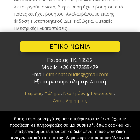
λειτουργούν σωστά, διερεύνηση ήχων βουητού από
πρίζες και ήχοι βουητού. Αναλαμβάνουμε επίσης
έκδοση Πιστοποιητικού ΔΕΗ καθώς και Οικιακές
Ηλεκτρικές Εγκαταστάσεις
ΕΠΙΚΟΙΝΩΝΙΑ
Πειραιας ΤΚ. 18532
Mobile: +30 6977555479
Email:
dim.chatzoudis@gmail.com
Εξυπηρετούμε
όλη την Αττική
Πειραιάς
,
Φάληρο
,
Νέα Σμύρνη
,
Ηλιούπολη
,
Άγιος Δημήτριος
ΥΠΗΡΕΣΙΕΣ
Εμείς και οι συνεργάτες μας αποθηκεύουμε ή/και έχουμε
πρόσβαση σε πληροφορίες σε μια συσκευή, όπως cookies και
επεξεργαζόμαστε προσωπικά δεδομένα, όπως μοναδικά
ΗΛΕΚΤΡΟΛΟΓΙΚΕΣ ΒΛΑΒΕΣ ΠΕΙΡΑΙΑΣ
αναγνωριστικά και τυπικές πληροφορίες που αποστέλλονται
ΕΠΑΓΓΕΛΜΑΤΙΚΕΣ ΕΓΚΑΤΑΣΤΑΣΕΙΣ ΠΕΙΡΑΙΑΣ