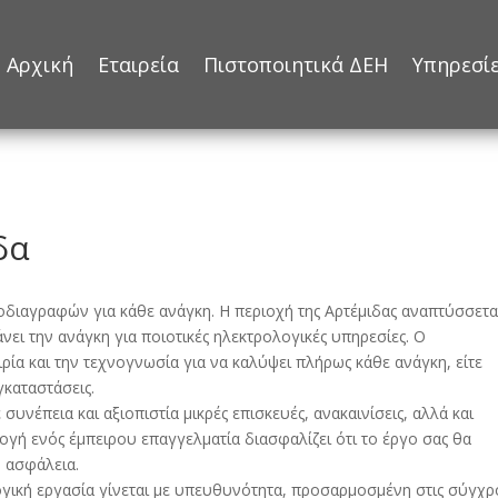
Αρχική
Εταιρεία
Πιστοποιητικά ΔΕΗ
Υπηρεσί
δα
διαγραφών για κάθε ανάγκη. Η περιοχή της Αρτέμιδας αναπτύσσετα
νει την ανάγκη για ποιοτικές ηλεκτρολογικές υπηρεσίες. Ο
ρία και την τεχνογνωσία για να καλύψει πλήρως κάθε ανάγκη, είτε
εγκαταστάσεις.
υνέπεια και αξιοπιστία μικρές επισκευές, ανακαινίσεις, αλλά και
ογή ενός έμπειρου επαγγελματία διασφαλίζει ότι το έργο σας θα
 ασφάλεια.
γική εργασία γίνεται με υπευθυνότητα, προσαρμοσμένη στις σύγχρ