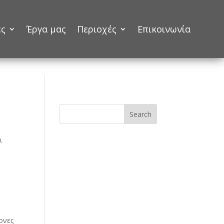
ες
Έργα μας
Περιοχές
Επικοινωνία
Search
ι
ονες