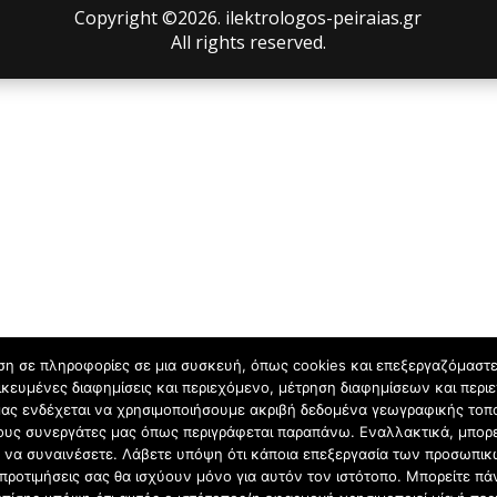
Copyright ©2026. ilektrologos-peiraias.gr
All rights reserved.
ση σε πληροφορίες σε μια συσκευή, όπως cookies και επεξεργαζόμαστ
κευμένες διαφημίσεις και περιεχόμενο, μέτρηση διαφημίσεων και περιε
ς μας ενδέχεται να χρησιμοποιήσουμε ακριβή δεδομένα γεωγραφικής τ
 τους συνεργάτες μας όπως περιγράφεται παραπάνω. Εναλλακτικά, μπορε
τε να συναινέσετε. Λάβετε υπόψη ότι κάποια επεξεργασία των προσωπι
 προτιμήσεις σας θα ισχύουν μόνο για αυτόν τον ιστότοπο. Μπορείτε πά