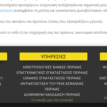
 συστήματα προσφέρουν ενεργειακή ανεξαρτησία και σημαντική μεί
ρολόγος
αναλαμβάνει τη μελέτη και εγκατάσταση φωτοβολταϊκών π
κες του ακινήτου και προτείνει λύσεις που εξασφαλίζουν μέγιστη
ετε το σπίτι ή την επιχείρησή σας πιο πράσινα, οικονομικά αποδοτι
ΥΠΗΡΕΣΙΕΣ
ΗΛΕΚΤΡΟΛΟΓΙΚΕΣ ΒΛΑΒΕΣ ΠΕΙΡΑΙΑΣ
ΦΩ
ΕΠΑΓΓΕΛΜΑΤΙΚΕΣ ΕΓΚΑΤΑΣΤΑΣΕΙΣ ΠΕΙΡΑΙΑΣ
om
ΟΙΚΙΑΚΕΣ ΕΓΚΑΤΑΣΤΑΣΕΙΣ ΠΕΙΡΑΙΑΣ
ΕΛΕ
ή
ΑΝΤΙΚΑΤΑΣΤΑΣΗ ΤΟΥ ΡΕΛΕ ΑΣΦΑΛΕΙΑΣ
Α
ΠΕΙΡΑΙΑΣ
ΔΟΜΗΜΕΝΗ ΚΑΛΩΔΙΑΣΗ ΠΕΙΡΑΙΑΣ
Η
Το κανάλι μας στο youtube