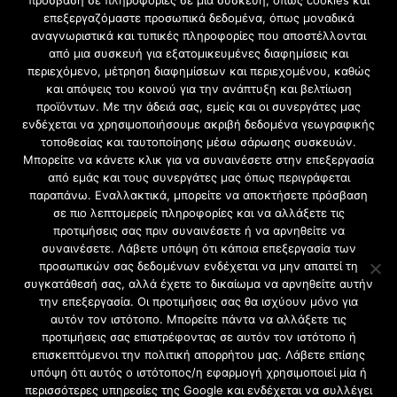
πρόσβαση σε πληροφορίες σε μια συσκευή, όπως cookies και
επεξεργαζόμαστε προσωπικά δεδομένα, όπως μοναδικά
ΗΛΕΚΤΡΟΛΟΓΙΚΕΣ ΒΛΑΒΕΣ ΠΕΙΡΑΙΑΣ
αναγνωριστικά και τυπικές πληροφορίες που αποστέλλονται
ΕΠΑΓΓΕΛΜΑΤΙΚΕΣ ΕΓΚΑΤΑΣΤΑΣΕΙΣ ΠΕΙΡΑΙΑΣ
από μια συσκευή για εξατομικευμένες διαφημίσεις και
ΟΙΚΙΑΚΕΣ ΕΓΚΑΤΑΣΤΑΣΕΙΣ ΠΕΙΡΑΙΑΣ
περιεχόμενο, μέτρηση διαφημίσεων και περιεχομένου, καθώς
ΑΝΤΙΚΑΤΑΣΤΑΣΗ ΤΟΥ ΡΕΛΕ ΑΣΦΑΛΕΙΑΣ ΠΕΙΡΑΙΑΣ
και απόψεις του κοινού για την ανάπτυξη και βελτίωση
ΔΟΜΗΜΕΝΗ ΚΑΛΩΔΙΑΣΗ ΠΕΙΡΑΙΑΣ
προϊόντων. Με την άδειά σας, εμείς και οι συνεργάτες μας
Το κανάλι μας στο youtube
ενδέχεται να χρησιμοποιήσουμε ακριβή δεδομένα γεωγραφικής
τοποθεσίας και ταυτοποίησης μέσω σάρωσης συσκευών.
Μπορείτε να κάνετε κλικ για να συναινέσετε στην επεξεργασία
ΥΠΗΡΕΣΙΕΣ
από εμάς και τους συνεργάτες μας όπως περιγράφεται
παραπάνω. Εναλλακτικά, μπορείτε να αποκτήσετε πρόσβαση
ΦΩΤΙΣΜΟΣ ΚΑΙ ΜΕΛΕΤΕΣ ΦΩΤΙΣΜΟΥ ΠΕΙΡΑΙΑΣ
σε πιο λεπτομερείς πληροφορίες και να αλλάξετε τις
προτιμήσεις σας πριν συναινέσετε ή να αρνηθείτε να
ΕΛΕΓΧΟΣ ΔΙΑΡΡΟΗΣ ΡΕΥΜΑΤΟΣ ΠΕΙΡΑΙΑΣ
συναινέσετε. Λάβετε υπόψη ότι κάποια επεξεργασία των
ΑΝΤΙΚΑΤΑΣΤΑΣΗ ΗΛΕΚΤΡΟΛΟΓΙΚΟΥ ΠΙΝΑΚΑ
προσωπικών σας δεδομένων ενδέχεται να μην απαιτεί τη
ΠΕΙΡΑΙΑΣ
συγκατάθεσή σας, αλλά έχετε το δικαίωμα να αρνηθείτε αυτήν
την επεξεργασία. Οι προτιμήσεις σας θα ισχύουν μόνο για
Ηλεκτρολογικές εργασίες στην Αττική
αυτόν τον ιστότοπο. Μπορείτε πάντα να αλλάξετε τις
προτιμήσεις σας επιστρέφοντας σε αυτόν τον ιστότοπο ή
επισκεπτόμενοι την πολιτική απορρήτου μας. Λάβετε επίσης
υπόψη ότι αυτός ο ιστότοπος/η εφαρμογή χρησιμοποιεί μία ή
περισσότερες υπηρεσίες της Google και ενδέχεται να συλλέγει