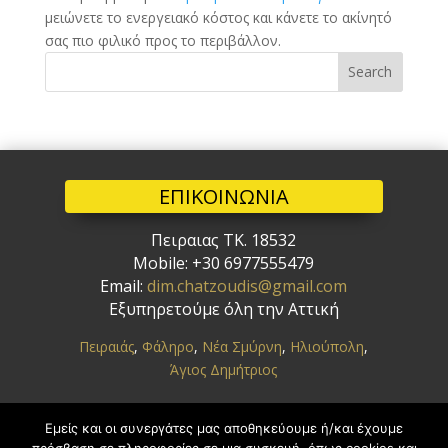
μειώνετε το ενεργειακό κόστος και κάνετε το ακίνητό
σας πιο φιλικό προς το περιβάλλον.
Search
ΕΠΙΚΟΙΝΩΝΙΑ
Πειραιας ΤΚ. 18532
Mobile: +30 6977555479
Email:
dim.chatzoudis@gmail.com
Εξυπηρετούμε
όλη την Αττική
Πειραιάς
,
Φάληρο
,
Νέα Σμύρνη
,
Ηλιούπολη
,
Άγιος Δημήτριος
ΥΠΗΡΕΣΙΕΣ
Εμείς και οι συνεργάτες μας αποθηκεύουμε ή/και έχουμε