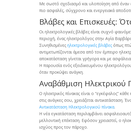
Με σωστό σχεδιασμό και υλοποίηση από έναν ε
πιο ασφαλές, σύγχρονο και ενεργειακά αποδοτ
Βλάβες και Επισκευές: Ό
Οι ηλεκτρολογικές βλάβες είναι συχνό φαινόμε
περιοχή, ένας ηλεκτρολόγος στην Αγία Βαρβάρ
Συνηθισμένες
ηλεκτρολογικές βλάβες
όπως πτώ
αντιμετωπίζονται άμεσα από τον έμπειρο ηλεκτ
αποκατάσταση γίνεται γρήγορα και με ασφάλεια
Η παρουσία ενός εξειδικευμένου ηλεκτρολόγου
όταν προκύψει ανάγκη.
Αναβάθμιση Ηλεκτρικού Π
Ο ηλεκτρικός πίνακας είναι ο “εγκέφαλος” κάθε
στις ανάγκες σου, χρειάζεται αντικατάσταση. 
Αντικατάσταση Ηλεκτρολογικού πίνακα
.
Η νέα εγκατάσταση περιλαμβάνει ασφαλειοαυτό
μελλοντική επέκταση. Εφόσον χρειαστεί, ο ηλεκ
ισχύος προς τον πάροχο.