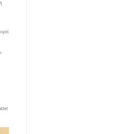
γή
πορεί
ι
blet