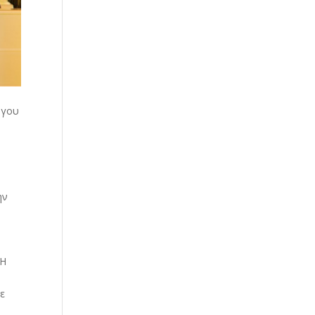
όγου
ην
ΕΗ
με