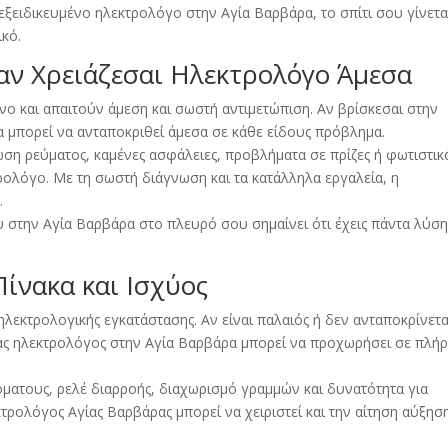
ξειδικευμένο ηλεκτρολόγο στην Αγία Βαρβάρα, το σπίτι σου γίνετα
ικό.
ταν Χρειάζεσαι Ηλεκτρολόγο Άμεσα
νο και απαιτούν άμεση και σωστή αντιμετώπιση. Αν βρίσκεσαι στην
α μπορεί να ανταποκριθεί άμεσα σε κάθε είδους πρόβλημα.
ση ρεύματος, καμένες ασφάλειες, προβλήματα σε πρίζες ή φωτιστικ
ρολόγο. Με τη σωστή διάγνωση και τα κατάλληλα εργαλεία, η
.
 στην Αγία Βαρβάρα στο πλευρό σου σημαίνει ότι έχεις πάντα λύση
ίνακα και Ισχύος
 ηλεκτρολογικής εγκατάστασης. Αν είναι παλαιός ή δεν ανταποκρίνετα
Ένας ηλεκτρολόγος στην Αγία Βαρβάρα μπορεί να προχωρήσει σε πλή
ματους, ρελέ διαρροής, διαχωρισμό γραμμών και δυνατότητα για
τρολόγος Αγίας Βαρβάρας μπορεί να χειριστεί και την αίτηση αύξησ