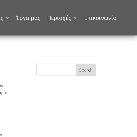
ες
Έργα μας
Περιοχές
Επικοινωνία
Search
ων
ρία.
ε
αι