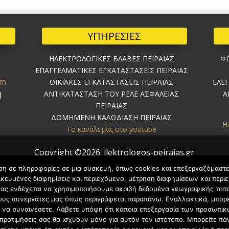
ΥΠΗΡΕΣΙΕΣ
ΗΛΕΚΤΡΟΛΟΓΙΚΕΣ ΒΛΑΒΕΣ ΠΕΙΡΑΙΑΣ
ΦΩ
ΕΠΑΓΓΕΛΜΑΤΙΚΕΣ ΕΓΚΑΤΑΣΤΑΣΕΙΣ ΠΕΙΡΑΙΑΣ
om
ΟΙΚΙΑΚΕΣ ΕΓΚΑΤΑΣΤΑΣΕΙΣ ΠΕΙΡΑΙΑΣ
ΕΛΕ
ή
ΑΝΤΙΚΑΤΑΣΤΑΣΗ ΤΟΥ ΡΕΛΕ ΑΣΦΑΛΕΙΑΣ
Α
ΠΕΙΡΑΙΑΣ
ΔΟΜΗΜΕΝΗ ΚΑΛΩΔΙΑΣΗ ΠΕΙΡΑΙΑΣ
Η
Το κανάλι μας στο youtube
Copyright ©2026. ilektrologos-peiraias.gr
All rights reserved.
ση σε πληροφορίες σε μια συσκευή, όπως cookies και επεξεργαζόμαστ
κευμένες διαφημίσεις και περιεχόμενο, μέτρηση διαφημίσεων και περιε
ς μας ενδέχεται να χρησιμοποιήσουμε ακριβή δεδομένα γεωγραφικής τ
 τους συνεργάτες μας όπως περιγράφεται παραπάνω. Εναλλακτικά, μπορε
τε να συναινέσετε. Λάβετε υπόψη ότι κάποια επεξεργασία των προσωπι
 προτιμήσεις σας θα ισχύουν μόνο για αυτόν τον ιστότοπο. Μπορείτε πά