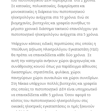
του πιστοποιητικού ΔΕΗ περιορίζεται στα 2 χρόνια.
Σε κατοικίες, πολυκατοικίες, διαμερίσματα και
μονοκατοικίες η διάρκεια του πιστοποιητικού
ηλεκτρολόγου ανέρχεται στα 10 χρόνια. Ενώ σε
βιομηχανίες, βιοτεχνίες και γραφεία συνήθως το
μέγιστο χρονικό διάστημα τακτικού επανελέγχου για
πιστοποιητικό ηλεκτρολόγου ανέρχεται στα 5 χρόνια.
Υπάρχουν κάποιες ειδικές περιπτώσεις στις οποίες η
Υπεύθυνη Δήλωση Ηλεκτρολόγου Εγκαταστάτη (ΥΔΕ)
θα πρέπει να επανεκδίδεται κάθε δύο χρόνια. Σε
αυτή την κατηγορία ανήκουν χώροι ψυχαγωγίας και
συνάθροισης κοινού όπως για παράδειγμα αίθουσες
δικαστηρίων, στρατόπεδα, φυλάκια, χώροι
πανηγύρεων χώροι συναυλιών και χώροι συνεδρίων.
Στη Νίκαια υπάρχουν πολλές βιοτεχνίες και γραφεία
στις οποίες το πιστοποιητικό ΔΕΗ είναι υποχρεωτικό
να επανεκδίδεται κάθε 5 χρόνια. Όσον αφορά το
κόστος του πιστοποιητικού ηλεκτρολόγου στις
οικιακές ηλεκτρικές εγκαταστάσεις οι τιμές ξεκινούν