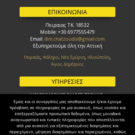
ΕΠΙΚΟΙΝΩΝΙΑ
Πειραιας ΤΚ. 18532
Mobile: +30 6977555479
Email:
dim.chatzoudis@gmail.com
Εξυπηρετούμε
όλη την Αττική
Πειραιάς
,
Φάληρο
,
Νέα Σμύρνη
,
Ηλιούπολη
,
Άγιος Δημήτριος
ΥΠΗΡΕΣΙΕΣ
ΗΛΕΚΤΡΟΛΟΓΙΚΕΣ ΒΛΑΒΕΣ ΠΕΙΡΑΙΑΣ
ΕΠΑΓΓΕΛΜΑΤΙΚΕΣ ΕΓΚΑΤΑΣΤΑΣΕΙΣ ΠΕΙΡΑΙΑΣ
Εμείς και οι συνεργάτες μας αποθηκεύουμε ή/και έχουμε
πρόσβαση σε πληροφορίες σε μια συσκευή, όπως cookies και
ΟΙΚΙΑΚΕΣ ΕΓΚΑΤΑΣΤΑΣΕΙΣ ΠΕΙΡΑΙΑΣ
επεξεργαζόμαστε προσωπικά δεδομένα, όπως μοναδικά
ΑΝΤΙΚΑΤΑΣΤΑΣΗ ΤΟΥ ΡΕΛΕ ΑΣΦΑΛΕΙΑΣ ΠΕΙΡΑΙΑΣ
αναγνωριστικά και τυπικές πληροφορίες που αποστέλλονται
ΔΟΜΗΜΕΝΗ ΚΑΛΩΔΙΑΣΗ ΠΕΙΡΑΙΑΣ
από μια συσκευή για εξατομικευμένες διαφημίσεις και
Το κανάλι μας στο youtube
περιεχόμενο, μέτρηση διαφημίσεων και περιεχομένου, καθώς