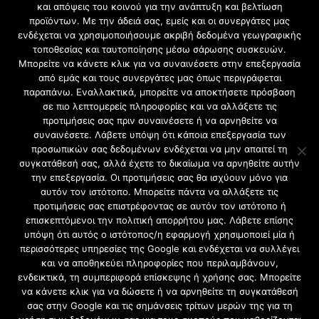
και απόψεις του κοινού για την ανάπτυξη και βελτίωση
προϊόντων. Με την άδειά σας, εμείς και οι συνεργάτες μας
ΥΠΗΡΕΣΙΕΣ
ενδέχεται να χρησιμοποιήσουμε ακριβή δεδομένα γεωγραφικής
τοποθεσίας και ταυτοποίησης μέσω σάρωσης συσκευών.
ΦΩΤΙΣΜΟΣ ΚΑΙ ΜΕΛΕΤΕΣ ΦΩΤΙΣΜΟΥ ΠΕΙΡΑΙΑΣ
Μπορείτε να κάνετε κλικ για να συναινέσετε στην επεξεργασία
ΕΛΕΓΧΟΣ ΔΙΑΡΡΟΗΣ ΡΕΥΜΑΤΟΣ ΠΕΙΡΑΙΑΣ
από εμάς και τους συνεργάτες μας όπως περιγράφεται
ΑΝΤΙΚΑΤΑΣΤΑΣΗ ΗΛΕΚΤΡΟΛΟΓΙΚΟΥ ΠΙΝΑΚΑ
παραπάνω. Εναλλακτικά, μπορείτε να αποκτήσετε πρόσβαση
σε πιο λεπτομερείς πληροφορίες και να αλλάξετε τις
ΠΕΙΡΑΙΑΣ
προτιμήσεις σας πριν συναινέσετε ή να αρνηθείτε να
Ηλεκτρολογικές εργασίες στην Αττική
συναινέσετε. Λάβετε υπόψη ότι κάποια επεξεργασία των
προσωπικών σας δεδομένων ενδέχεται να μην απαιτεί τη
συγκατάθεσή σας, αλλά έχετε το δικαίωμα να αρνηθείτε αυτήν
την επεξεργασία. Οι προτιμήσεις σας θα ισχύουν μόνο για
αυτόν τον ιστότοπο. Μπορείτε πάντα να αλλάξετε τις
προτιμήσεις σας επιστρέφοντας σε αυτόν τον ιστότοπο ή
επισκεπτόμενοι την πολιτική απορρήτου μας. Λάβετε επίσης
υπόψη ότι αυτός ο ιστότοπος/η εφαρμογή χρησιμοποιεί μία ή
περισσότερες υπηρεσίες της Google και ενδέχεται να συλλέγει
και να αποθηκεύει πληροφορίες που περιλαμβάνουν,
ενδεικτικά, τη συμπεριφορά επίσκεψης ή χρήσης σας. Μπορείτε
να κάνετε κλικ για να δώσετε ή να αρνηθείτε τη συγκατάθεσή
σας στην Google και τις σημάνσεις τρίτων μερών της για τη